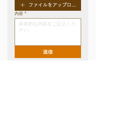
ファイルをアップロード
内容
*
送信
Service​
ー​お手伝いー