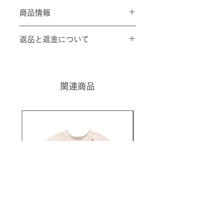
商品情報
商品の詳細情報です。ここにあな
返品と返金について
たが販売する商品のサイズ、特
徴、素材、取扱い方法などの詳細
返品と返金について記入する欄で
を入力しましょう。また、商品の
す。ここに購入者が購入後にどの
セールスポイントを入力して、購
ように返品、交換、また返金でき
関連商品
入者の興味を引きつけましょう。
るかを詳しく示しましょう。手続
きを明確に示すことでショップと
購入者の信頼関係を築くことがで
きます。